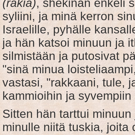
(rakia)
, shekinan enkeli s
syliini, ja minä kerron si
Israelille, pyhälle kansal
ja hän katsoi minuun ja i
silmistään ja putosivat p
"sinä minua loisteliaampi
vastasi, "rakkaani, tule, 
kammioihin ja syvempiin 
Sitten hän tarttui minuun j
minulle niitä tuskia, joita