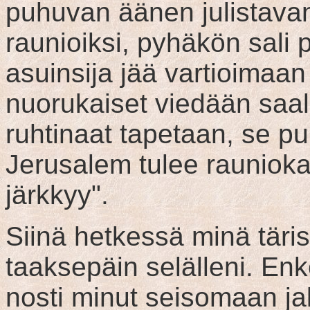
puhuvan äänen julistavan
raunioiksi, pyhäkön sali 
asuinsija jää vartioimaan
nuorukaiset viedään saali
ruhtinaat tapetaan, se pu
Jerusalem tulee raunioka
järkkyy".
Siinä hetkessä minä täris
taaksepäin selälleni. Enke
nosti minut seisomaan jalo