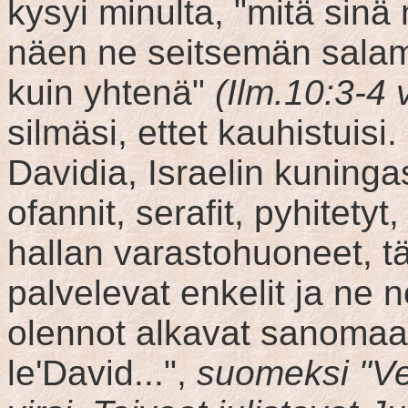
kysyi minulta, "mitä sinä
näen ne seitsemän salam
kuin yhtenä"
(Ilm.10:3-4 v
silmäsi, ettet kauhistui
Davidia, Israelin kuninga
ofannit, serafit, pyhitetyt
hallan varastohuoneet, tä
palvelevat enkelit ja ne n
olennot alkavat sanomaa
le'David...",
suomeksi "Ve