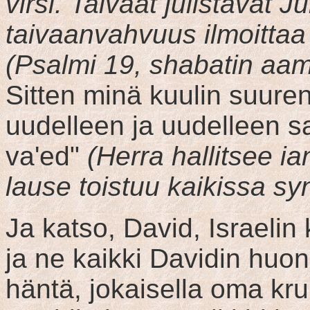
virsi. Taivaat julistavat 
taivaanvahvuus ilmoittaa 
(Psalmi 19, shabatin aa
Sitten minä kuulin suuren
uudelleen ja uudelleen s
va'ed"
(Herra hallitsee i
lause toistuu kaikissa s
Ja katso, David, Israelin
ja ne kaikki Davidin huo
häntä, jokaisella oma kr