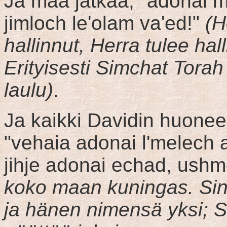
Ja maa jatkaa, "adonai 
jimloch le'olam va'ed!"
(H
hallinnut, Herra tulee hal
Erityisesti Simchat Torah 
laulu)
.
Ja kaikki Davidin huonee
"vehaia adonai l'melech a
jihje adonai echad, ush
koko maan kuningas. Sin
ja hänen nimensä yksi; 