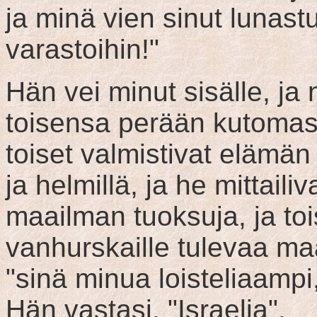
ja minä vien sinut lunast
varastoihin!"
Hän vei minut sisälle, ja 
toisensa perään kutomass
toiset valmistivat elämän k
ja helmillä, ja he mittailiv
maailman tuoksuja, ja toi
vanhurskaille tulevaa ma
"sinä minua loisteliaamp
Hän vastasi, "Israelia".