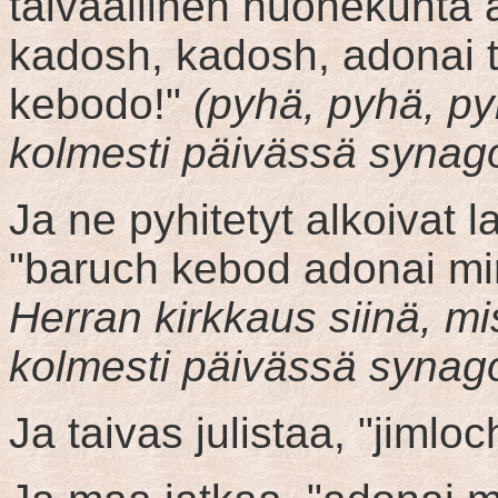
taivaallinen huonekunta a
kadosh, kadosh, adonai t
kebodo!"
(pyhä, pyhä, py
kolmesti päivässä synag
Ja ne pyhitetyt alkoivat 
"baruch kebod adonai 
Herran kirkkaus siinä, mi
kolmesti päivässä synag
Ja taivas julistaa, "jimlo