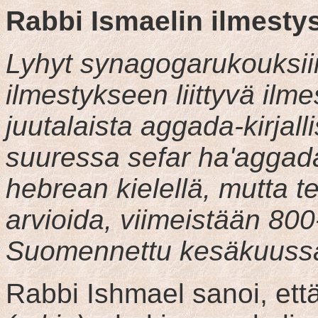
Rabbi Ismaelin ilmesty
Lyhyt synagogarukouksii
ilmestykseen liittyvä ilme
juutalaista aggada-kirjal
suuressa sefar ha'aggada
hebrean kielellä, mutta 
arvioida, viimeistään 800-
Suomennettu kesäkuuss
Rabbi Ishmael sanoi, ett