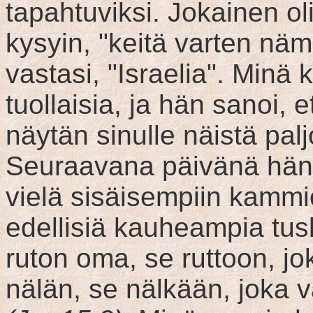
tapahtuviksi. Jokainen ol
kysyin, "keitä varten näm
vastasi, "Israelia". Minä 
tuollaisia, ja hän sanoi, 
näytän sinulle näistä pal
Seuraavana päivänä hän 
vielä sisäisempiin kammioi
edellisiä kauheampia tuski
ruton oma, se ruttoon, j
nälän, se nälkään, joka