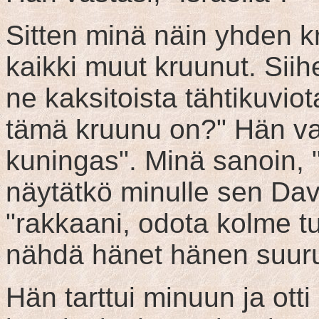
Sitten minä näin yhden kr
kaikki muut kruunut. Siihe
ne kaksitoista tähtikuvio
tämä kruunu on?" Hän vas
kuningas". Minä sanoin, "
näytätkö minulle sen Dav
"rakkaani, odota kolme tu
nähdä hänet hänen suur
Hän tarttui minuun ja otti