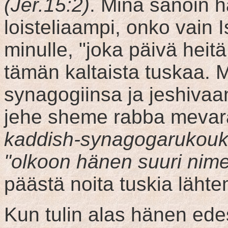
(Jer.15:2)
. Minä sanoin h
loisteliaampi, onko vain 
minulle, "joka päivä heit
tämän kaltaista tuskaa. 
synagogiinsa ja jeshivaan
jehe sheme rabba mevar
kaddish-synagogarukouks
"olkoon hänen suuri nimen
päästä noita tuskia läht
Kun tulin alas hänen ede