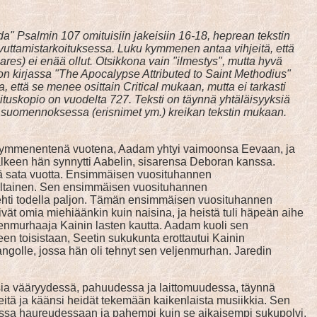
da" Psalmin 107 omituisiin jakeisiin 16-18, heprean tekstin
avuttamistarkoituksessa. Luku kymmenen antaa vihjeitä, että
res) ei enää ollut. Otsikkona vain "ilmestys", mutta hyvä
 on kirjassa "The Apocalypse Attributed to Saint Methodius"
 että se menee osittain Critical mukaan, mutta ei tarkasti
ituskopio on vuodelta 727. Teksti on täynnä yhtäläisyyksiä
 suomennoksessa (erisnimet ym.) kreikan tekstin mukaan.
ntenakymmenentenä vuotena, Aadam yhtyi vaimoonsa Eevaan, ja
lkeen hän synnytti Aabelin, sisarensa Deboran kanssa.
ä sata vuotta. Ensimmäisen vuosituhannen
altainen. Sen ensimmäisen vuosituhannen
urehti todella paljon. Tämän ensimmäisen vuosituhannen
ät omia miehiäänkin kuin naisina, ja heistä tuli häpeän aihe
jenmurhaaja Kainin lasten kautta. Aadam kuoli sen
 toisistaan, Seetin sukukunta erottautui Kainin
sangolle, jossa hän oli tehnyt sen veljenmurhan. Jaredin
sia vääryydessä, pahuudessa ja laittomuudessa, täynnä
heitä ja käänsi heidät tekemään kaikenlaista musiikkia. Sen
essa haureudessaan ja pahempi kuin se aikaisempi sukupolvi.