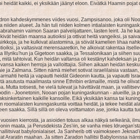
 heidät kaikki, ei yksikään jäänyt eloon. Eivätkä Haamin pojat ol
dron kahdeskymmenes viides vuosi, Zampsisanoo, joka oli Nooan p
iden alueet. Ja hän tuli niiden kolmen intialaisten kuningaskuntie
rahamin vaimon Saaran palvelijattaren, lasten leirit. Ja he kaik
kivät heidän maansa autioiksi ja ottivat heitä vangeiksi, ja sai
sirkkoja, ja he kulkivat alastomina, ja söivät kamelien lihaa nahk
ksi, ja valtasivat merensaaretkin, he alkoivat rakentaa itselleen 
a Illyriku'hun ja Gigetoon saakka, ja Tessalonikaan ja siihen su
tä tahtoivat. Kun heidän valtansa oli kestänyt kahdeksan ja puo
vansa kaiken herroja ja valloittajia. Siihen aikaan heidän kesk
aie ja Zalmana. Sitten nämä miehet sotivat israelilaisia vastaan
rmahti heitä ja vapautti heidät Gideonin kautta, ja vapautti Isra
iitä asutusta maailmasta sinne Ethribin erämaille, mistä he olivat 
ta totisesti, he vielä tulevat ja hävittävät maan, ja vallitseva
a Noodin - Joonetonin, Nooan pojan kuningaskunnan - alueille, ja 
ksinkertainen kaikille kansoille. Eikä yksikään kansa tai kunin
en roomalaisten kuningaskunta voittaa heidät, ja tekee heidät al
een saakka. Sillä sillä on oleva voittamaton ase, jonka kautta t
vuosien kierrosta, ja asioiden totuus alkaa näkyä selkeänä, ilma
in maata, ja Perusdekista Zes'iin, se vanha mies Idruegan'sta, pe
 hallitsivat babylonialaiset. Ja Sanherib otti vaimokseen Jeknad'i
at Araratin maahan. Ja sitten Zaradon hallitsi Babylonissa isän