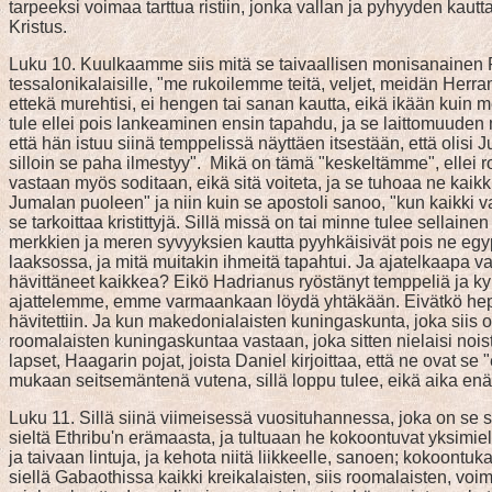
tarpeeksi voimaa tarttua ristiin, jonka vallan ja pyhyyden kaut
Kristus.
Luku 10. Kuulkaamme siis mitä se taivaallisen monisanainen Paa
tessalonikalaisille, "me rukoilemme teitä, veljet, meidän Her
ettekä murehtisi, ei hengen tai sanan kautta, eikä ikään kuin mei
tule ellei pois lankeaminen ensin tapahdu, ja se laittomuuden m
että hän istuu siinä temppelissä näyttäen itsestään, että olis
silloin se paha ilmestyy". Mikä on tämä "keskeltämme", ellei ro
vastaan myös soditaan, eikä sitä voiteta, ja se tuhoaa ne kaikk
Jumalan puoleen" ja niin kuin se apostoli sanoo, "kun kaikki v
se tarkoittaa kristittyjä. Sillä missä on tai minne tulee sella
merkkien ja meren syvyyksien kautta pyyhkäisivät pois ne egy
laaksossa, ja mitä muitakin ihmeitä tapahtui. Ja ajatelkaapa 
hävittäneet kaikkea? Eikö Hadrianus ryöstänyt temppeliä ja ky
ajattelemme, emme varmaankaan löydä yhtäkään. Eivätkö hepreal
hävitettiin. Ja kun makedonialaisten kuningaskunta, joka siis on
roomalaisten kuningaskuntaa vastaan, joka sitten nielaisi nois
lapset, Haagarin pojat, joista Daniel kirjoittaa, että ne ovat s
mukaan seitsemäntenä vutena, sillä loppu tulee, eikä aika en
Luku 11. Sillä siinä viimeisessä vuosituhannessa, joka on se s
sieltä Ethribu'n erämaasta, ja tultuaan he kokoontuvat yksimiel
ja taivaan lintuja, ja kehota niitä liikkeelle, sanoen; kokoontuk
siellä Gabaothissa kaikki kreikalaisten, siis roomalaisten, voim