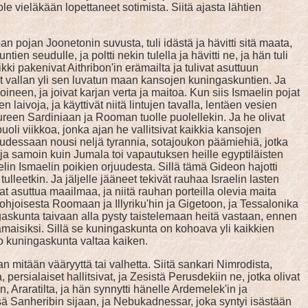
e vieläkään lopettaneet sotimista. Siitä ajasta lähtien
ojan Joonetonin suvusta, tuli idästä ja hävitti sitä maata,
n seudulle, ja poltti nekin tulella ja hävitti ne, ja hän tuli
ki pakenivat Aithribon'in erämailta ja tulivat asuttuun
vat vallan yli sen luvatun maan kansojen kuningaskuntien. Ja
oineen, ja joivat karjan verta ja maitoa. Kun siis Ismaelin pojat
laivoja, ja käyttivät niitä lintujen tavalla, lentäen vesien
ureen Sardiniaan ja Rooman tuolle puolellekin. Ja he olivat
li viikkoa, jonka ajan he vallitsivat kaikkia kansojen
uudessaan nousi neljä tyrannia, sotajoukon päämiehiä, jotka
, ja samoin kuin Jumala toi vapautuksen heille egyptiläisten
elin Ismaelin poikien orjuudesta. Sillä tämä Gideon hajotti
tulleetkin. Ja jäljelle jääneet tekivät rauhaa Israelin lasten
t asuttua maailmaa, ja niitä rauhan porteilla olevia maita
pohjoisesta Roomaan ja Illyriku'hin ja Gigetoon, ja Tessalonika
gaskunta taivaan alla pysty taistelemaan heitä vastaan, ennen
amaisiksi. Sillä se kuningaskunta on kohoava yli kaikkien
uo kuningaskunta valtaa kaiken.
n mitään vääryyttä tai valhetta. Siitä sankari Nimrodista,
rsialaiset hallitsivat, ja Zesistä Perusdekiin ne, jotka olivat
n, Araratilta, ja hän synnytti hänelle Ardemelek'in ja
sä Sanheribin sijaan, ja Nebukadnessar, joka syntyi isästään