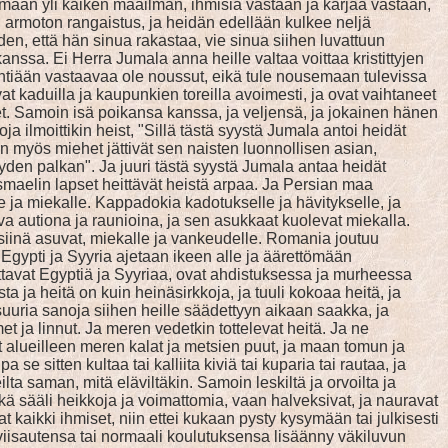
ttämään yli kaiken maailman, ihmisiä vastaan ja karjaa vastaan,
in armoton rangaistus, ja heidän edellään kulkee neljä
en, että hän sinua rakastaa, vie sinua siihen luvattuun
nssa. Ei Herra Jumala anna heille valtaa voittaa kristittyjen
syntiään vastaavaa ole noussut, eikä tule nousemaan tulevissa
vat kaduilla ja kaupunkien toreilla avoimesti, ja ovat vaihtaneet
et. Samoin isä poikansa kanssa, ja veljensä, ja jokainen hänen
a ilmoittikin heist, "Sillä tästä syystä Jumala antoi heidät
n myös miehet jättivät sen naisten luonnollisen asian,
yden palkan". Ja juuri tästä syystä Jumala antaa heidät
Ismaelin lapset heittävät heistä arpaa. Ja Persian maa
 ja miekalle. Kappadokia kadotukselle ja hävitykselle, ja
va autiona ja raunioina, ja sen asukkaat kuolevat miekalla.
a siinä asuvat, miekalle ja vankeudelle. Romania joutuu
Egypti ja Syyria ajetaan ikeen alle ja äärettömään
uttavat Egyptiä ja Syyriaa, ovat ahdistuksessa ja murheessa
ja heitä on kuin heinäsirkkoja, ja tuuli kokoaa heitä, ja
suuria sanoja siihen heille säädettyyn aikaan saakka, ja
et ja linnut. Ja meren vedetkin tottelevat heitä. Ja ne
t alueilleen meren kalat ja metsien puut, ja maan tomun ja
 sitten kultaa tai kalliita kiviä tai kuparia tai rautaa, ja
lta saman, mitä eläviltäkin. Samoin leskiltä ja orvoilta ja
ätkä sääli heikkoja ja voimattomia, vaan halveksivat, ja nauravat
t kaikki ihmiset, niin ettei kukaan pysty kysymään tai julkisesti
viisautensa tai normaali koulutuksensa lisäänny väkiluvun