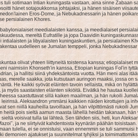
iis tuli sotimaan Intian kuningasta vastaan, aina sinne Zabaan
soitti hänet sotajoukkonsa johtajaksi, ja hänen sisäisen viisau
on, medon'lainen Eros-Dome, ja Nebukadnessarin ja hänen poika
 se persialainen Khores.
, babylonialaiset meedialaisten kanssa, ja meedialaiset persiala
kuudessa, mereltä Eufratille ja jopa Daavidin kuningaskunnassa
ntialaisten ja libyalaisten kuningaskuntien, ja persialainen Khor
akentaa uudelleen se Jumalan temppeli, jonka Nebukadnessar oli
kuntaa olivat yhteen liittyneitä toistensa kanssa; etiopialaiset
eni naimisiin Khonseth'in kanssa, Etiopian kuningas Fol'in tyttär
rian, ja hallitsi siinä yhdeksäntoista vuotta. Hän meni alas itä
as, merelle saakka, jota kutsutaan auringon maaksi, jossa on s
äntä. He kaikki syövät eläinten tavoin sellaista, mikä on hylättäv
ita, ja myös saastaisten eläinten sikiöitä. Eivätkä he hautaa ku
vaiheessa saastuttavat sillä kaiken maailman, ja hän rukoili Jum
 leirinsä. Aleksandron ymmärsi kaikkien näiden kirottujen ja inh
at sen niillä kauheilla tavoillaan, ja hän vilpittömästi rukoili J
en heitä pois sieltä aamun maasta lähellä heidän takanaan, hän 
ä he sieltä voisivat tulla tai lähteä. Sen tähden siis, heti, kun A
i", ja ne siirtyivät kahdentoista kyynärän päähän toisistaan. Ja h
tamaan tulella, ei se onnistuisi, vaan ennemmin se tuli sammuisi het
ikki demonien ajatukset ja suunnitelmat tyhjiksi ja toimimattomik