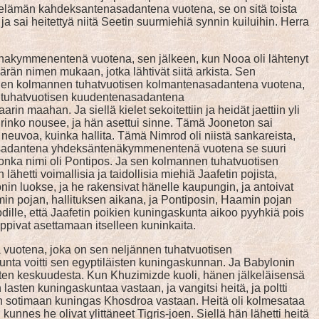
din elämän kahdeksantenasadantena vuotena, se on sitä toista
 ja sai heitettyä niitä Seetin suurmiehiä synnin kuiluihin. Herra
kymmenentenä vuotena, sen jälkeen, kun Nooa oli lähtenyt
än nimen mukaan, jotka lähtivät siitä arkista. Sen
. Sen kolmannen tuhatvuotisen kolmantenasadantena vuotena,
n tuhatvuotisen kuudentenasadantena
maahan. Ja siellä kielet sekoitettiin ja heidät jaettiin yli
rinko nousee, ja hän asettui sinne. Tämä Jooneton sai
 neuvoa, kuinka hallita. Tämä Nimrod oli niistä sankareista,
enäsadantena yhdeksäntenäkymmenentenä vuotena se suuri
 jonka nimi oli Pontipos. Ja sen kolmannen tuhatvuotisen
ti voimallisia ja taidollisia miehiä Jaafetin pojista,
n luokse, ja he rakensivat hänelle kaupungin, ja antoivat
min pojan, hallituksen aikana, ja Pontiposin, Haamin pojan
rodille, että Jaafetin poikien kuningaskunta aikoo pyyhkiä pois
pivat asettamaan itselleen kuninkaita.
 vuotena, joka on sen neljännen tuhatvuotisen
ta voitti sen egyptiläisten kuningaskunnan. Ja Babylonin
sten keskuudesta. Kun Khuzimizde kuoli, hänen jälkeläisensä
asten kuningaskuntaa vastaan, ja vangitsi heitä, ja poltti
ään sotimaan kuningas Khosdroa vastaan. Heitä oli kolmesataa
unnes he olivat ylittäneet Tigris-joen. Siellä hän lähetti heitä