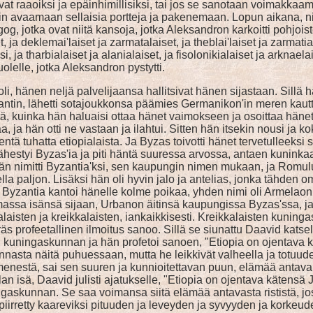
vat raaoiksi ja epäinhimillisiksi, tai jos se sanotaan voimakkaam
isin avaamaan sellaisia portteja ja pakenemaan. Lopun aikana, ni
, jotka ovat niitä kansoja, jotka Aleksandron karkoitti pohjois
iset, ja deklemai'laiset ja zarmatalaiset, ja theblai'laiset ja zarma
si, ja tharbialaiset ja alanialaiset, ja fisolonikialaiset ja arkn
uolelle, jotka Aleksandron pystytti.
i, hänen neljä palvelijaansa hallitsivat hänen sijastaan. Sillä 
tin, lähetti sotajoukkonsa päämies Germanikon'in meren kautta
stä, kuinka hän haluaisi ottaa hänet vaimokseen ja osoittaa hänet
 ja hän otti ne vastaan ja ilahtui. Sitten hän itsekin nousi ja kok
hatta etiopialaista. Ja Byzas toivotti hänet tervetulleeksi su
e lähestyi Byzas'ia ja piti häntä suuressa arvossa, antaen kuninka
 hän nimitti Byzantia'ksi, sen kaupungin nimen mukaan, ja Rom
 paljon. Lisäksi hän oli hyvin jalo ja antelias, jonka tähden 
. Byzantia kantoi hänelle kolme poikaa, yhden nimi oli Armela
assa isänsä sijaan, Urbanon äitinsä kaupungissa Byzas'ssa, ja
isten ja kreikkalaisten, iankaikkisesti. Kreikkalaisten kuningas
 profeetallinen ilmoitus sanoo. Sillä se siunattu Daavid katseli
en kuningaskunnan ja hän profetoi sanoen, "Etiopia on ojentava k
nnasta näitä puhuessaan, mutta he leikkivät valheella ja totuude
menestä, sai sen suuren ja kunnioitettavan puun, elämää antavan
n isä, Daavid julisti ajatukselle, "Etiopia on ojentava kätensä J
ingaskunnan. Se saa voimansa siitä elämää antavasta rististä, jos
piirretty kaareviksi pituuden ja leveyden ja syvyyden ja korkeude