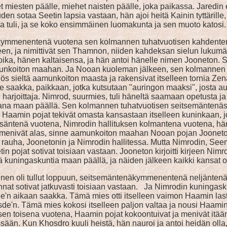
iset miesten päälle, miehet naisten päälle, joka paikassa. Jare
den sotaa Seetin lapsia vastaan, hän ajoi heitä Kainin tyttärille,
lva tuli, ja se koko ensimmäinen luomakunta ja sen muoto katosi.
mmenentenä vuotena sen kolmannen tuhatvuotisen kahdentena
n, ja nimittivät sen Thamnon, niiden kahdeksan sielun lukumäär
oika, hänen kaltaisensa, ja hän antoi hänelle nimen Jooneton
 aamunkoiton maahan. Ja Nooan kuoleman jälkeen, sen kolmanne
ltä aamunkoiton maasta ja rakensivat itselleen tornia Zenaarin 
saakka, paikkaan, jotka kutsutaan "auringon maaksi", josta au
 harjoittaja. Nimrod, suurmies, tuli häneltä saamaan opetusta ja
inkaana maan päällä. Sen kolmannen tuhatvuotisen seitsemänt
een Haamin pojat tekivät omasta kansastaan itselleen kuninkaan,
ä vuotena, Nimrodin hallituksen kolmantena vuotena, hän lähet
e menivät alas, sinne aamunkoiton maahan Nooan pojan Joonetoni
 rauha, Joonetonin ja Nimrodin hallitessa. Mutta Nimrodin, See
in pojat sotivat toisiaan vastaan. Jooneton kirjoitti kirjeen Nim
kuningaskuntia maan päällä, ja näiden jälkeen kaikki kansat op
tinen oli tullut loppuun, seitsemäntenäkymmenentenä neljäntenä
sotivat jatkuvasti toisiaan vastaan. Ja Nimrodin kuningaskun
de'n aikaan saakka. Tämä mies otti itselleen vaimon Haamin la
de'n. Tämä mies kokosi itselleen paljon valtaa ja nousi Haamin l
uksen toisena vuotena, Haamin pojat kokoontuivat ja menivät it
sään. Kun Khosdro kuuli heistä, hän nauroi ja antoi heidän olla, k