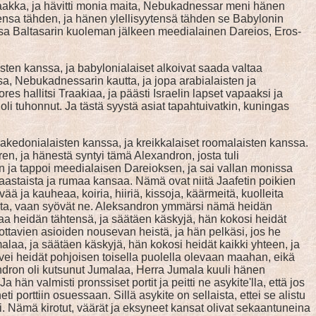
 saakka, ja hävitti monia maita, Nebukadnessar meni hänen
tensa tähden, ja hänen ylellisyytensä tähden se Babylonin
nsa Baltasarin kuoleman jälkeen meedialainen Dareios, Eros-
isten kanssa, ja babylonialaiset alkoivat saada valtaa
, Nebukadnessarin kautta, ja jopa arabialaisten ja
es hallitsi Traakiaa, ja päästi Israelin lapset vapaaksi ja
 tuhonnut. Ja tästä syystä asiat tapahtuivatkin, kuningas
 makedonialaisten kanssa, ja kreikkalaiset roomalaisten kanssa.
en, ja hänestä syntyi tämä Alexandron, josta tuli
än ja tappoi meedialaisen Dareioksen, ja sai vallan monissa
aastaista ja rumaa kansaa. Nämä ovat niitä Jaafetin poikien
ää ja kauheaa, koiria, hiiriä, kissoja, käärmeitä, kuolleita
olleita, vaan syövät ne. Aleksandron ymmärsi nämä heidän
alaa heidän tähtensä, ja säätäen käskyjä, hän kokosi heidät
ottavien asioiden nousevan heistä, ja hän pelkäsi, jos he
umalaa, ja säätäen käskyjä, hän kokosi heidät kaikki yhteen, ja
vei heidät pohjoisen toisella puolella olevaan maahan, eikä
leksandron oli kutsunut Jumalaa, Herra Jumala kuuli hänen
än valmisti pronssiset portit ja peitti ne asykite'lla, että jos
i porttiin osuessaan. Sillä asykite on sellaista, ettei se alistu
si. Nämä kirotut, väärät ja eksyneet kansat olivat sekaantuneina