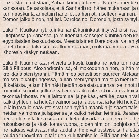
Luzia'sta ja äidistään, Zaban kuningattaresta. Kun Sanherib s
kanssaan. Se tarkoittaa, että Sanherib toi hänet mukanaan ja o
kuningaskunta annettiin hänelle. Ja hän otti itselleen vaim
Domen jälkeläinen, hallitsi. Dareios nai Dorone'n, josta syntyi
Luku 7. Kuulkaa nyt, kuinka nämä kuninkaat liittyivät toisiinsa
Etiopiassa ja Zabassa, ja muidenkin kansojen kuninkaiden kes
egyptiläisten keskuudessa. Meedialainen Dareios sai vallan yli i
lähetti heidät takaisin luvattuun maahan, mukanaan määräys r
Khores'n käskyn mukaan.
Luku 8. Kuunnelkaa nyt vielä tarkasti, kuinka ne neljä kuningas
Sillä Filippus, Alexandronin isä, oli makedonialainen, ja hän m
kreikkalaisten tyranni. Tämä mies perusti sen suureen Aleksand
maissa ja kaupungeissa, ja hän meni ympäri maita ja meni kau
jälkeläisiä, ja kun hän näki heidän saastaisuutensa, se inhotti h
ruumiita, sikiöitä, jotka eivät edes kaikki ole kokonaan valmi
tekonsa inhottavina ja laittomina, ja pelkäsi, että he jossain 
kaikki yhteen, ja heidän vaimonsa ja lapsensa ja kaikki heidän
jollain tavalla saavuttaisivat sen pyhän maankin ja saastuttaisiv
heidän vaimonsa ja lapsensa ja kaikki heidän leirinsä. Ja aja
heillä ole siellä tietä sisään tai tietä ulos idästä länteen, ett
rukouksensa ja käski kahta vuorta, joiden nimi on "pohjoisen Mazo
he haluaisivat avata niitä raudalla, he eivät pystyisi, tai hajot
raudan tuhovoimalle tai tulen kuluttamiselle. Sillä hän teki ka