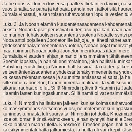
Ja he nousivat toinen toisensa päälle villieläinten tavoin, na
vuosituhatta, se paha ja tuhoaja, paholainen, jatkoi sitä haureu
Jumala vihastui, ja sen toisen tuhatvuotisen lopulla vesien tu
Luku 3. Ja Nooan elämän kuudentenasadantena kahdentenaky
arkista, Nooan lapset perustivat uuden asuinpaikan maan ääree
kolmannen tuhatvuotisen sadantena vuotena Nooalle syntyi p
Nooa antoi pojalleen Joonetonille lahjoja, ja lähetti hänet
yhdeksäntenäkymmenentenä vuotena, Nooan pojat menivät ylös sie
maan pinnan. Nooan poika Jooneton meni kauas itään, merelle 
Jumalalta viisauden lahjan ja hän oli ensimmäinen tähtitieteen
Seemin lapsista, ja hän oli ensimmäinen, joka hallitsi kun
Babylon perustettiin, ja Nimrod hallitsi siinä. Ja näiden jälk
seitsemäntenäsadantena yhdeksäntenäkymmenentenä yhdeksänten
kaikessa rakentamisessa ja suunnittelemisessa viisaita, ja h
sille nimen Jooneton, hänen nimensä mukaan. Ja vallitsi suuri
aikana, rauhaa ei ollut. Sillä Nimrodin päivinä Haamin ja Jaafet
Haamin lasten kuningaskunnan. Sillä nämä olivat ensimmäisiä 
Luku 4. Nimrodin hallituksen jälkeen, kun se kolmas tuhatvuo
kolmaskymmenes seitsemäs vuosi, ne molemmat kuningaskunnat 
kuningaskunnasta tuli suurvalta, Nimrodin johdolla, Khuzimiz
Izde otti oman äitinsä vaimokseen, ja hän synnytti hänelle Eres
koko läntisen maan tulella. Khosdro'n, Eresden pojan, hallit
kaksikymmentätuhatta jalkamiestä, ja heillä oli vain kepit käsis