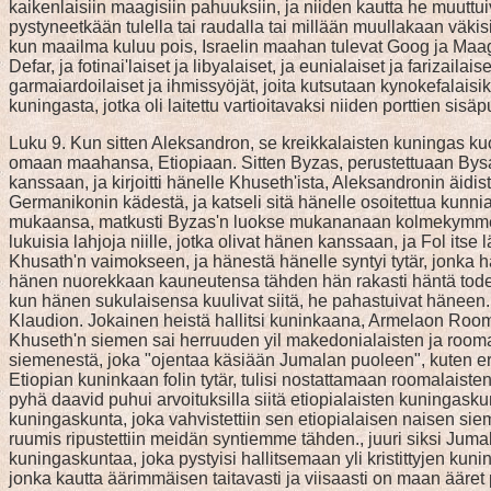
kaikenlaisiin maagisiin pahuuksiin, ja niiden kautta he muuttui
pystyneetkään tulella tai raudalla tai millään muullakaan väk
kun maailma kuluu pois, Israelin maahan tulevat Goog ja Maagog
Defar, ja fotinai'laiset ja libyalaiset, ja eunialaiset ja farizaila
garmaiardoilaiset ja ihmissyöjät, joita kutsutaan kynokefalaisik
kuningasta, jotka oli laitettu vartioitavaksi niiden porttien sisäp
Luku 9. Kun sitten Aleksandron, se kreikkalaisten kuningas kuol
omaan maahansa, Etiopiaan. Sitten Byzas, perustettuaan Bysan
kanssaan, ja kirjoitti hänelle Khuseth'ista, Aleksandronin äidi
Germanikonin kädestä, ja katseli sitä hänelle osoitettua kunniaa,
mukaansa, matkusti Byzas'n luokse mukananaan kolmekymmentä tu
lukuisia lahjoja niille, jotka olivat hänen kanssaan, ja Fol its
Khusath'n vaimokseen, ja hänestä hänelle syntyi tytär, jonka
hänen nuorekkaan kauneutensa tähden hän rakasti häntä todella
kun hänen sukulaisensa kuulivat siitä, he pahastuivat häneen
Klaudion. Jokainen heistä hallitsi kuninkaana, Armelaon Room
Khuseth'n siemen sai herruuden yil makedonialaisten ja roomala
siemenestä, joka "ojentaa käsiään Jumalan puoleen", kuten eräs
Etiopian kuninkaan folin tytär, tulisi nostattamaan roomalaist
pyhä daavid puhui arvoituksilla siitä etiopialaisten kuningasku
kuningaskunta, joka vahvistettiin sen etiopialaisen naisen sie
ruumis ripustettiin meidän syntiemme tähden., juuri siksi Jumala
kuningaskuntaa, joka pystyisi hallitsemaan yli kristittyjen kun
jonka kautta äärimmäisen taitavasti ja viisaasti on maan ääret 