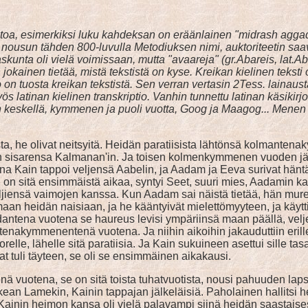
ätietoa, esimerkiksi luku kahdeksan on eräänlainen "midrash agga
in nousun tähden 800-luvulla Metodiuksen nimi, auktoriteetin sa
unta oli vielä voimissaan, mutta "avaareja" (gr.Abareis, lat.Aba
okainen tietää, mistä tekstistä on kyse. Kreikan kielinen teksti
 tuosta kreikan tekstistä. Sen verran vertasin 2Tess. lainausta,
atinan kielinen transkriptio. Vanhin tunnettu latinan käsikirjo
 keskellä, kymmenen ja puoli vuotta, Goog ja Maagog... Menen
sista, he olivat neitsyitä. Heidän paratiisista lähtönsä kolma
nen sisarensa Kalmanan'in. Ja toisen kolmenkymmenen vuoden jä
ain tappoi veljensä Aabelin, ja Aadam ja Eeva surivat hänt
 sitä ensimmäistä aikaa, syntyi Seet, suuri mies, Aadamin k
 veljiensä vaimojen kanssa. Kun Aadam sai näistä tietää, hän m
n heidän naisiaan, ja he kääntyivät mielettömyyteen, ja käyttiv
dantena vuotena se haureus levisi ympäriinsä maan päällä, vel
ymmenentenä vuotena. Ja niihin aikoihin jakauduttiin erilleen
elle, lähelle sitä paratiisia. Ja Kain sukuineen asettui sille ta
tuli täyteen, se oli se ensimmäinen aikakausi.
vuotena, se on sitä toista tuhatvuotista, nousi pahuuden lap
kean Lamekin, Kainin tappajan jälkeläisiä. Paholainen hallitsi 
Kainin heimon kansa oli vielä palavampi siinä heidän saastais