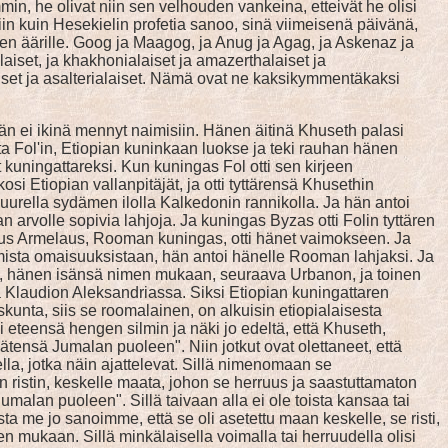
min, he olivat niin sen velhouden vankeina, etteivät he olisi
in kuin Hesekielin profetia sanoo, sinä viimeisenä päivänä,
ten äärille. Goog ja Maagog, ja Anug ja Agag, ja Askenaz ja
tialaiset, ja khakhonialaiset ja amazerthalaiset ja
aelaiset ja asalterialaiset. Nämä ovat ne kaksikymmentäkaksi
hän ei ikinä mennyt naimisiin. Hänen äitinä Khuseth palasi
 Fol'in, Etiopian kuninkaan luokse ja teki rauhan hänen
 kuningattareksi. Kun kuningas Fol otti sen kirjeen
osi Etiopian vallanpitäjät, ja otti tyttärensä Khusethin
urella sydämen ilolla Kalkedonin rannikolla. Ja hän antoi
an arvolle sopivia lahjoja. Ja kuningas Byzas otti Folin tyttären
ulus Armelaus, Rooman kuningas, otti hänet vaimokseen. Ja
omista omaisuuksistaan, hän antoi hänelle Rooman lahjaksi. Ja
on, hänen isänsä nimen mukaan, seuraava Urbanon, ja toinen
 Klaudion Aleksandriassa. Siksi Etiopian kuningattaren
kunta, siis se roomalainen, on alkuisin etiopialaisesta
 eteensä hengen silmin ja näki jo edeltä, että Khuseth,
ätensä Jumalan puoleen". Niin jotkut ovat olettaneet, että
lla, jotka näin ajattelevat. Sillä nimenomaan se
 ristin, keskelle maata, johon se herruus ja saastuttamaton
umalan puoleen". Sillä taivaan alla ei ole toista kansaa tai
ta me jo sanoimme, että se oli asetettu maan keskelle, se risti,
n mukaan. Sillä minkälaisella voimalla tai herruudella olisi