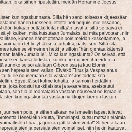
auttaan, joka siihen ripustettiin, meidän Herramme Jeesus
laisten kuningaskunnasta. Sillä hän sanoi toisessa kirjeessään
stanne hänen luokseen, ettette heti horjuisi mielessänne,
Älköön kukaan pettäkö teitä millään tavalla, sillä se päivä ei
sä yli kaiken, mitä kutsutaan Jumalaksi tai mitä palvotaan, niin
ä vallitsee, kunnes hänet otetaan pois meidän keskeltämme, ja
oima on tehty tyhjäksi ja turhaksi, paitsi sen. Sillä sitä
nnes tulee se viimeinen hetki ja silloin "hän ojentaa kätensä
kunnan Isälle Jumalalle". Mikä kuningaskunta? On selvää, että
in Mooseksen kansa todistaa, kuinka he monien ihmeiden ja
ä aurinko seisoi alallaan Gibeonissa ja kuu Elomin
 sen heprealaisten vallan. Eivätkö Tiitus ja Vespasianus
 tai tulee nousemaan sitä vastaan? Jos todella sitä
ttiin. Egyptiläiset kolme tuhatta, ja samoin heidätkin
a, joka koostui turkkilaisista ja avaareista, aseistautui
otaan, sen tilalle roomalaisia vastaan nousevat ne Ismaelin
omalaisten kuningaskuntaa vastaan viikkojen kierron laskun
juurineen pois, ja siihen aikaan ne Ismaelin lapset tulevat
 profeetta Hesekielin kautta, "ihmislapsi, kutsu metsän eläimiä
voimallisten lihaa, ja juokaa jättiläisten verta!" Siihen aikaan
heprealaisten ja persialaisten voimalliset, niin hekin kaatuvat