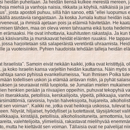
heidän puheitaan. Ja heidän tiensä kulkee merestä mereen, ja 
oja miehiä ja vanhoja naisia, rikkaita ja köyhiä, nälkäisiä ja jan
us", josta apostoli puhuu, sillä hän sanoo, että "ellei luopumus 
llä asustavia rangaistaan. Ja koska Jumala kutsui heidän isäänsä
 harvenevat, ja ihmisiä ajetaan pois ja eläimiä hävitetään. He k
nemisen tähden, maa on oleva veren tahraama eikä tuota hedelmi
n erämaaksi. He ovat inhottavia, kauhitusten rakastajia. Ja kun t
nsä käsivarsilta ja murskaavat heidät eläinten ruuaksi. He tappa
kin, jossa harjoitetaan sitä salaperäistä veretöntä uhraamista. 
osille ja vuoteisiinkin. Pyhien haudoista tehdään talleja heidän 
Israelista". Samoin eivät nekään kaikki, jotka ovat kristittyjä, ole
le", ja koko Israelin kansa varjeltiin heidän kauttansa. Näin myö
n Vapahtaja sanoi pyhissä evankeliumeissa, "kun Ihmisen Poika t
ään todellisen uskon ja elämää antavan ristin, ja pyhät salaisu
istuksen ja seuraavat niitä luopioita. se Jumalan mielen mukain
ävien henkien perään ja riivaajien oppeihin, puhuvat tekopyhiä va
oin itserakkaita, petollisia, kerskailijoita, ylpeitä, pilkkaajia, 
 kärsimättömiä, raivoisia, hyvän halveksijoita, huijareita, alkohol
 sen voiman". Kaikki ne, jotka ovat heikkoja uskossa, tulevat 
n. Nöyrät, hiljaiset, hyödylliset ja luotettavat, täysijärkiset val
pilkkaajia, kiristäjiä, petollisia, alkoholisoituneita, armottomia, l
ijareita, valehtelijoita, ylimielisiä, rakastavat mielihyvää enemmä
o, mutta he kieltävät sen voiman. Tällaisia ovat ne palvelijat nii