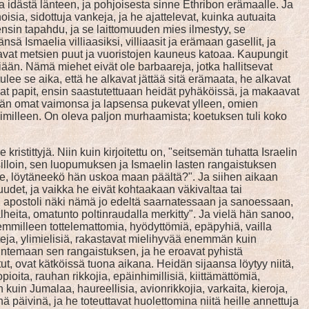
idästä länteen, ja pohjoisesta sinne Ethribon erämaalle. Ja
oisia, sidottuja vankeja, ja he ajattelevat, kuinka autuaita
ensin tapahdu, ja se laittomuuden mies ilmestyy, se
 Ismaelia villiaasiksi, villiaasit ja erämaan gasellit, ja
aatavat metsien puut ja vuoristojen kauneus katoaa. Kaupungit
ään. Nämä miehet eivät ole barbaareja, jotka hallitsevat
ulee se aika, että he alkavat jättää sitä erämaata, he alkavat
vat papit, ensin saastutettuaan heidät pyhäköissä, ja makaavat
Heidän omat vaimonsa ja lapsensa pukevat ylleen, omien
eläimilleen. On oleva paljon murhaamista; koetuksen tuli koko
 kristittyjä. Niin kuin kirjoitettu on, "seitsemän tuhatta Israelin
s silloin, sen luopumuksen ja Ismaelin lasten rangaistuksen
ulee, löytäneekö hän uskoa maan päältä?". Ja siihen aikaan
udet, ja vaikka he eivät kohtaakaan väkivaltaa tai
en apostoli näki nämä jo edeltä saarnatessaan ja sanoessaan,
lheita, omatunto poltinraudalla merkitty". Ja vielä hän sanoo,
vanhemmilleen tottelemattomia, hyödyttömiä, epäpyhiä, vailla
isteja, ylimielisiä, rakastavat mielihyvää enemmän kuin
tuntemaan sen rangaistuksen, ja he eroavat pyhistä
itut, ovat kätköissä tuona aikana. Heidän sijaansa löytyy niitä,
uopioita, rauhan rikkojia, epäinhimillisiä, kiittämättömiä,
n kuin Jumalaa, haureellisia, avionrikkojia, varkaita, kieroja,
nä päivinä, ja he toteuttavat huolettomina niitä heille annettuja