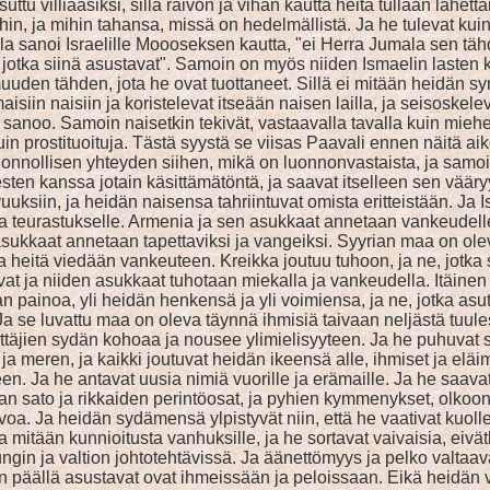
ttu villiaasiksi, sillä raivon ja vihan kautta heitä tullaan lähe
ihin, ja mihin tahansa, missä on hedelmällistä. Ja he tulevat ku
la sanoi Israelille Moooseksen kautta, "ei Herra Jumala sen tähd
otka siinä asustavat". Samoin on myös niiden Ismaelin lasten ka
omuuden tähden, jota he ovat tuottaneet. Sillä ei mitään heidän 
isiin naisiin ja koristelevat itseään naisen lailla, ja seisoskele
 sanoo. Samoin naisetkin tekivät, vastaavalla tavalla kuin mieh
 prostituoituja. Tästä syystä se viisas Paavali ennen näitä aikoj
uonnollisen yhteyden siihen, mikä on luonnonvastaista, ja samoi
ten kanssa jotain käsittämätöntä, ja saavat itselleen sen vääry
uksiin, ja heidän naisensa tahriintuvat omista eritteistään. Ja 
ja teurastukselle. Armenia ja sen asukkaat annetaan vankeudelle
 asukkaat annetaan tapettaviksi ja vangeiksi. Syyrian maa on ole
 ja heitä viedään vankeuteen. Kreikka joutuu tuhoon, ja ne, jotk
t ja niiden asukkaat tuhotaan miekalla ja vankeudella. Itäinen 
n painoa, yli heidän henkensä ja yli voimiensa, ja ne, jotka as
e luvattu maa on oleva täynnä ihmisiä taivaan neljästä tuulesta 
vittäjien sydän kohoaa ja nousee ylimielisyyteen. Ja he puhuvat 
ja meren, ja kaikki joutuvat heidän ikeensä alle, ihmiset ja eläim
en. Ja he antavat uusia nimiä vuorille ja erämaille. Ja he saava
n sato ja rikkaiden perintöosat, ja pyhien kymmenykset, olkoonpa se
rvoa. Ja heidän sydämensä ylpistyvät niin, että he vaativat kuollei
ta mitään kunnioitusta vanhuksille, ja he sortavat vaivaisia, eiv
pungin ja valtion johtotehtävissä. Ja äänettömyys ja pelko valtaava
an päällä asustavat ovat ihmeissään ja peloissaan. Eikä heidän 