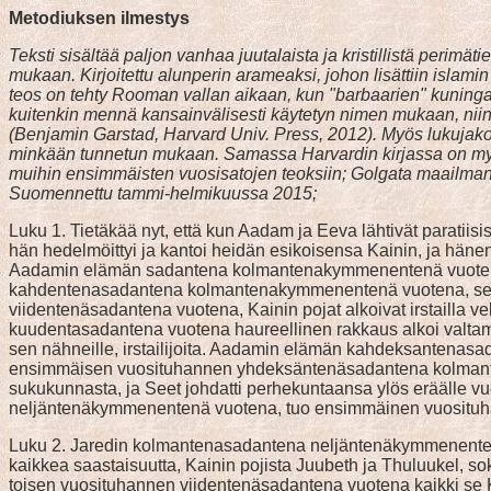
Metodiuksen ilmestys
Teksti sisältää paljon vanhaa juutalaista ja kristillistä perim
mukaan. Kirjoitettu alunperin arameaksi, johon lisättiin islam
teos on tehty Rooman vallan aikaan, kun "barbaarien" kuningask
kuitenkin mennä kansainvälisesti käytetyn nimen mukaan, niin j
(Benjamin Garstad, Harvard Univ. Press, 2012). Myös lukujako on
minkään tunnetun mukaan. Samassa Harvardin kirjassa on myös l
muihin ensimmäisten vuosisatojen teoksiin; Golgata maailman
Suomennettu tammi-helmikuussa 2015;
Luku 1. Tietäkää nyt, että kun Aadam ja Eeva lähtivät paratii
hän hedelmöittyi ja kantoi heidän esikoisensa Kainin, ja hä
Aadamin elämän sadantena kolmantenakymmenentenä vuotena K
kahdentenasadantena kolmantenakymmenentenä vuotena, se on
viidentenäsadantena vuotena, Kainin pojat alkoivat irstailla
kuudentasadantena vuotena haureellinen rakkaus alkoi valtamaa
sen nähneille, irstailijoita. Aadamin elämän kahdeksantenasa
ensimmäisen vuosituhannen yhdeksäntenäsadantena kolmantenak
sukukunnasta, ja Seet johdatti perhekuntaansa ylös eräälle vuor
neljäntenäkymmenentenä vuotena, tuo ensimmäinen vuosituhat 
Luku 2. Jaredin kolmantenasadantena neljäntenäkymmenentenä 
kaikkea saastaisuutta, Kainin pojista Juubeth ja Thuluukel, so
toisen vuosituhannen viidentenäsadantena vuotena kaikki se 