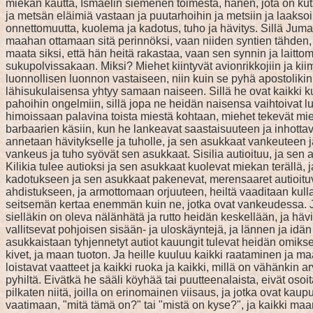
miekan kautta, Ismaelin siemenen toimesta, hänen, jota on kutsu
ja metsän eläimiä vastaan ja puutarhoihin ja metsiin ja laakso
onnettomuutta, kuolema ja kadotus, tuho ja hävitys. Sillä Juma
maahan ottamaan sitä perinnöksi, vaan niiden syntien tähden, j
maata siksi, että hän heitä rakastaa, vaan sen synnin ja laitt
sukupolvissakaan. Miksi? Miehet kiintyvät avionrikkojiin ja kiima
luonnollisen luonnon vastaiseen, niin kuin se pyhä apostolikin
lähisukulaisensa yhtyy samaan naiseen. Sillä he ovat kaikki kuin
pahoihin ongelmiin, sillä jopa ne heidän naisensa vaihtoivat l
himoissaan palavina toista miestä kohtaan, miehet tekevät mies
barbaarien käsiin, kun he lankeavat saastaisuuteen ja inhottavu
annetaan hävitykselle ja tuholle, ja sen asukkaat vankeuteen 
vankeus ja tuho syövät sen asukkaat. Sisilia autioituu, ja sen
Kilikia tulee autioksi ja sen asukkaat kuolevat miekan terällä,
kadotukseen ja sen asukkaat pakenevat, merensaaret autioituva
ahdistukseen, ja armottomaan orjuuteen, heiltä vaaditaan kulla
seitsemän kertaa enemmän kuin ne, jotka ovat vankeudessa. Ja s
sielläkin on oleva nälänhätä ja rutto heidän keskellään, ja hä
vallitsevat pohjoisen sisään- ja uloskäyntejä, ja lännen ja idän 
asukkaistaan tyhjennetyt autiot kauungit tulevat heidän omikse
kivet, ja maan tuoton. Ja heille kuuluu kaikki raataminen ja maa
loistavat vaatteet ja kaikki ruoka ja kaikki, millä on vähänkin a
pyhiltä. Eivätkä he sääli köyhää tai puutteenalaista, eivät osoi
pilkaten niitä, joilla on erinomainen viisaus, ja jotka ovat kau
vaatimaan, "mitä tämä on?" tai "mistä on kyse?", ja kaikki ma