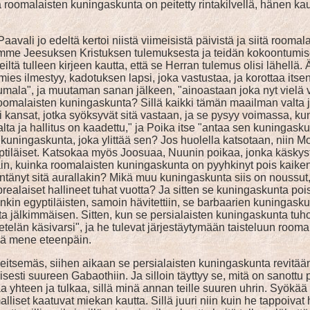
ta roomalaisten kuningaskunta on peitetty rintakilvellä, hänen k
vali jo edeltä kertoi niistä viimeisistä päivistä ja siitä rooma
ramme Jeesuksen Kristuksen tulemuksesta ja teidän kokoontumise
ltä tulleen kirjeen kautta, että se Herran tulemus olisi lähellä. 
ies ilmestyy, kadotuksen lapsi, joka vastustaa, ja korottaa itsen
i Jumala", ja muutaman sanan jälkeen, "ainoastaan joka nyt viel
omalaisten kuningaskunta? Sillä kaikki tämän maailman valta ja v
i kansat, jotka syöksyvät sitä vastaan, ja se pysyy voimassa, ku
alta ja hallitus on kaadettu," ja Poika itse "antaa sen kuningas
inen kuningaskunta, joka ylittää sen? Jos huolella katsotaan, ni
ptiläiset. Katsokaa myös Joosuaa, Nuunin poikaa, jonka käskyst
vain, kuinka roomalaisten kuningaskunta on pyyhkinyt pois kaiken
ntänyt sitä aurallakin? Mikä muu kuningaskunta siis on noussut,
aiset hallineet tuhat vuotta? Ja sitten se kuningaskunta poiste
kin egyptiläisten, samoin hävitettiin, se barbaarien kuningaskunt
ta jälkimmäisen. Sitten, kun se persialaisten kuningaskunta tuh
e "etelän käsivarsi", ja he tulevat järjestäytymään taisteluun ro
ää mene eteenpäin.
eitsemäs, siihen aikaan se persialaisten kuningaskunta revitään 
isesti suureen Gabaothiin. Ja silloin täyttyy se, mitä on sanottu
aa yhteen ja tulkaa, sillä minä annan teille suuren uhrin. Syökää 
alliset kaatuvat miekan kautta. Sillä juuri niin kuin he tappoivat 