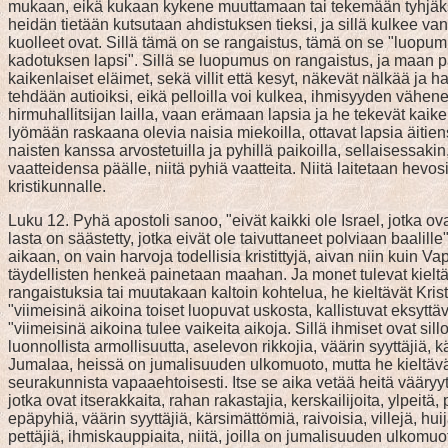
mukaan, eikä kukaan kykene muuttamaan tai tekemään tyhjäksi 
heidän tietään kutsutaan ahdistuksen tieksi, ja sillä kulkee vanh
kuolleet ovat. Sillä tämä on se rangaistus, tämä on se "luopum
kadotuksen lapsi". Sillä se luopumus on rangaistus, ja maan pää
kaikenlaiset eläimet, sekä villit että kesyt, näkevät nälkää ja
tehdään autioiksi, eikä pelloilla voi kulkea, ihmisyyden vähe
hirmuhallitsijan lailla, vaan erämaan lapsia ja he tekevät kaike
lyömään raskaana olevia naisia miekoilla, ottavat lapsia äitie
naisten kanssa arvostetuilla ja pyhillä paikoilla, sellaisessa
vaatteidensa päälle, niitä pyhiä vaatteita. Niitä laitetaan hev
kristikunnalle.
Luku 12. Pyhä apostoli sanoo, "eivät kaikki ole Israel, jotka ovat 
lasta on säästetty, jotka eivät ole taivuttaneet polviaan baalil
aikaan, on vain harvoja todellisia kristittyjä, aivan niin kui
täydellisten henkeä painetaan maahan. Ja monet tulevat kieltäm
rangaistuksia tai muutakaan kaltoin kohtelua, he kieltävät Kr
"viimeisinä aikoina toiset luopuvat uskosta, kallistuvat eksytt
"viimeisinä aikoina tulee vaikeita aikoja. Sillä ihmiset ovat sill
luonnollista armollisuutta, aselevon rikkojia, väärin syyttäjiä,
Jumalaa, heissä on jumalisuuden ulkomuoto, mutta he kieltävät
seurakunnista vapaaehtoisesti. Itse se aika vetää heitä vääryytee
jotka ovat itserakkaita, rahan rakastajia, kerskailijoita, ylpeitä, 
epäpyhiä, väärin syyttäjiä, kärsimättömiä, raivoisia, villejä, hu
pettäjiä, ihmiskauppiaita, niitä, joilla on jumalisuuden ulkomuot