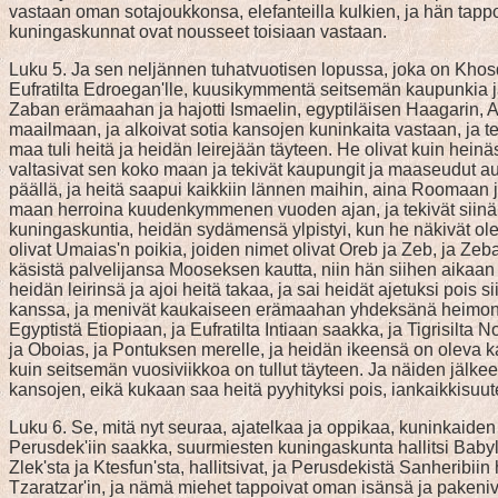
vastaan oman sotajoukkonsa, elefanteilla kulkien, ja hän tappoi
kuningaskunnat ovat nousseet toisiaan vastaan.
Luku 5. Ja sen neljännen tuhatvuotisen lopussa, joka on Khos
Eufratilta Edroegan'lle, kuusikymmentä seitsemän kaupunkia ja ni
Zaban erämaahan ja hajotti Ismaelin, egyptiläisen Haagarin, Aab
maailmaan, ja alkoivat sotia kansojen kuninkaita vastaan, ja te
maa tuli heitä ja heidän leirejään täyteen. He olivat kuin heinä
valtasivat sen koko maan ja tekivät kaupungit ja maaseudut autioi
päällä, ja heitä saapui kaikkiin lännen maihin, aina Roomaan j
maan herroina kuudenkymmenen vuoden ajan, ja tekivät siinä, mi
kuningaskuntia, heidän sydämensä ylpistyi, kun he näkivät ole
olivat Umaias'n poikia, joiden nimet olivat Oreb ja Zeb, ja Zeb
käsistä palvelijansa Mooseksen kautta, niin hän siihen aikaan a
heidän leirinsä ja ajoi heitä takaa, ja sai heidät ajetuksi pois s
kanssa, ja menivät kaukaiseen erämaahan yhdeksänä heimona. Mut
Egyptistä Etiopiaan, ja Eufratilta Intiaan saakka, ja Tigrisilt
ja Oboias, ja Pontuksen merelle, ja heidän ikeensä on oleva ka
kuin seitsemän vuosiviikkoa on tullut täyteen. Ja näiden jälke
kansojen, eikä kukaan saa heitä pyyhityksi pois, iankaikkisuut
Luku 6. Se, mitä nyt seuraa, ajatelkaa ja oppikaa, kuninkaiden 
Perusdek'iin saakka, suurmiesten kuningaskunta hallitsi Babylon
Zlek'sta ja Ktesfun'sta, hallitsivat, ja Perusdekistä Sanheribiin
Tzaratzar'in, ja nämä miehet tappoivat oman isänsä ja pakeniv