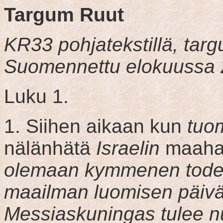
Targum Ruut
KR33 pohjatekstillä, targu
Suomennettu elokuussa 
Luku 1.
1. Siihen aikaan kun
tuom
nälänhätä
Israelin
maaha
olemaan kymmenen todel
maailman luomisen päivä
Messiaskuningas tulee n