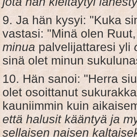
jota hän kieltäytyi lähes
9. Ja hän kysyi: "Kuka si
vastasi: "Minä olen Ruut, 
minua
palvelijattaresi yli
sinä olet minun sukulunas
10. Hän sanoi: "Herra siu
olet osoittanut sukurakkau
kauniimmin kuin aikaise
että halusit kääntyä ja my
sellaisen naisen kaltais