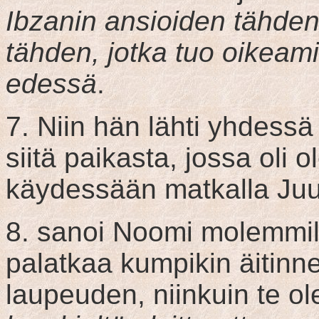
Ibzanin ansioiden tähden
tähden, jotka tuo oikeami
edessä
.
7. Niin hän lähti yhdess
siitä paikasta, jossa oli o
käydessään matkalla J
8. sanoi Noomi molemmill
palatkaa kumpikin äitinne
laupeuden, niinkuin te ole