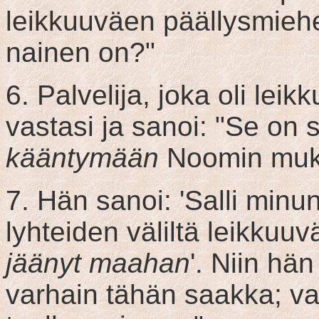
leikkuuväen päällysmieh
nainen on?"
6. Palvelija, joka oli le
vastasi ja sanoi: "Se on s
kääntymään
Noomin muk
7. Hän sanoi: 'Salli minu
lyhteiden väliltä leikkuuv
jäänyt maahan
'. Niin hän
varhain tähän saakka; va