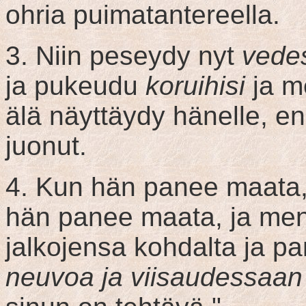
ohria puimatantereella.
3. Niin peseydy nyt
vede
ja pukeudu
koruihisi
ja m
älä näyttäydy hänelle, e
juonut.
4. Kun hän panee maata, 
hän panee maata, ja men
jalkojensa kohdalta ja p
neuvoa ja viisaudessaa