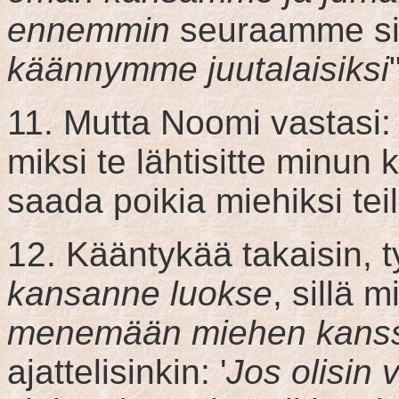
ennemmin
seuraamme sin
käännymme juutalaisiksi
11. Mutta Noomi vastasi: 
miksi te lähtisitte minu
saada poikia miehiksi tei
12. Kääntykää takaisin, 
kansanne luokse
, sillä 
menemään miehen kanssa
ajattelisinkin: '
Jos olisin 