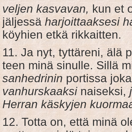
veljen kasvavan,
kun et 
jäljessä
harjoittaaksesi 
köyhien etkä rikkaitten.
11. Ja nyt, tyttäreni, älä
teen minä sinulle. Sillä
sanhedrinin
portissa joka
vanhurskaaksi
naiseksi,
Herran käskyjen kuorma
12. Totta on, että minä o