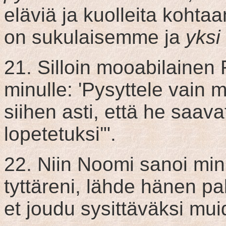
eläviä ja kuolleita kohta
on sukulaisemme ja
yksi
21. Silloin mooabilainen 
minulle: 'Pysyttele vain 
siihen asti, että he saav
lopetetuksi'".
22. Niin Noomi sanoi mini
tyttäreni, lähde hänen pa
et joudu sysittäväksi muid