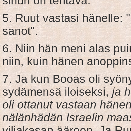
sinun on tehtävä."
5. Ruut vastasi hänelle: 
sanot".
6. Niin hän meni alas pui
niin, kuin hänen anoppin
7. Ja kun Booas oli syöny
sydämensä iloiseksi,
ja 
oli ottanut vastaan häne
nälänhädän Israelin maa
viljakasan ääreen. Ja Ruut 