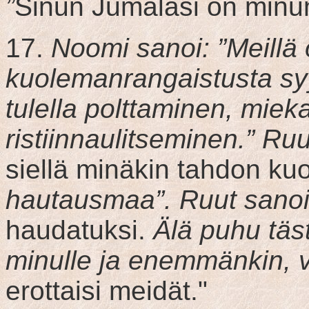
”
Sinun Jumalasi on minu
17.
Noomi sanoi: ”Meillä 
kuolemanrangaistusta syyll
tulella polttaminen, mieka
ristiinnaulitseminen.” Ru
siellä minäkin tahdon kuo
hautausmaa”. Ruut sano
haudatuksi.
Älä puhu täs
minulle ja enemmänkin, 
erottaisi meidät."