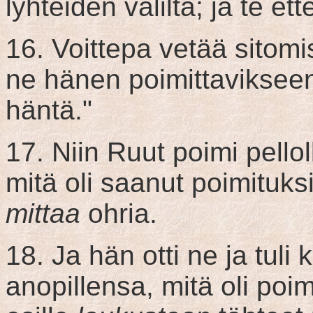
lyhteiden väliltä; ja te et
16. Voittepa vetää sitomis
ne hänen poimittavikseen;
häntä."
17. Niin Ruut poimi pelloll
mitä oli saanut poimituksi,
mittaa
ohria.
18. Ja hän otti ne ja tuli 
anopillensa, mitä oli poim