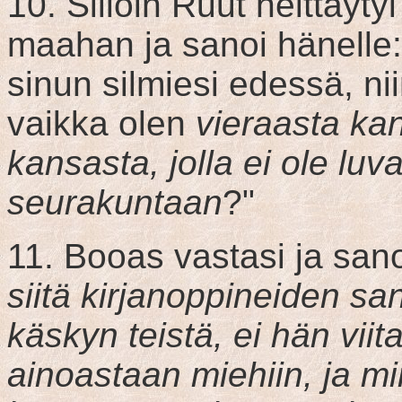
10. Silloin Ruut heittäyty
maahan ja sanoi hänelle
sinun silmiesi edessä, ni
vaikka olen
vieraasta kan
kansasta, jolla ei ole luva
seurakuntaan
?"
11. Booas vastasi ja sano
siitä kirjanoppineiden sa
käskyn teistä, ei hän viit
ainoastaan miehiin, ja mi