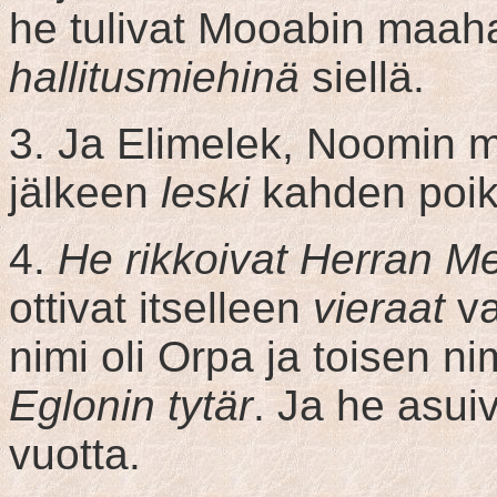
he tulivat Mooabin maaha
hallitusmiehinä
siellä.
3. Ja Elimelek, Noomin mi
jälkeen
leski
kahden poik
4.
He rikkoivat Herran M
ottivat itselleen
vieraat
va
nimi oli Orpa ja toisen n
Eglonin tytär
. Ja he asui
vuotta.