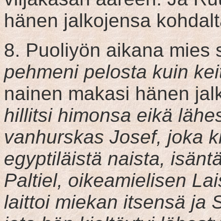
hänen jalkojensa kohdalt
8. Puoliyön aikana mies 
pehmeni pelosta kuin kei
nainen makasi hänen jal
hillitsi himonsa eikä lähes
vanhurskas Josef, joka ki
egyptiläistä naista, isänt
Paltiel, oikeamielisen Lai
laittoi miekan itsensä ja S