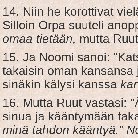
14. Niin he korottivat vie
Silloin Orpa suuteli anop
omaa tietään,
mutta Ruut 
15. Ja Noomi sanoi: "Kat
takaisin oman kansansa 
sinäkin kälysi kanssa
kan
16. Mutta Ruut vastasi: 
sinua ja kääntymään takai
minä tahdon kääntyä.” No