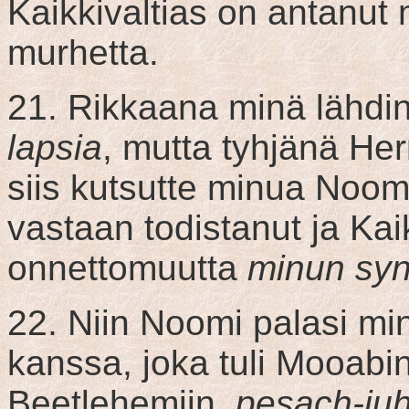
Kaikkivaltias on antanut 
murhetta.
21. Rikkaana minä lähdi
lapsia
, mutta tyhjänä Her
siis kutsutte minua Noom
vastaan todistanut ja Kai
onnettomuutta
minun syn
22. Niin Noomi palasi mi
kanssa, joka tuli Mooabi
Beetlehemiin,
pesach-juh