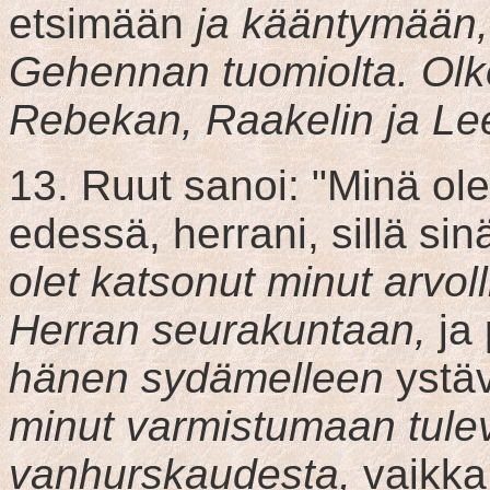
etsimään
ja kääntymään, 
Gehennan tuomiolta. Olk
Rebekan, Raakelin ja L
13. Ruut sanoi: "Minä ol
edessä, herrani, sillä si
olet katsonut minut arvo
Herran seurakuntaan,
ja 
hänen sydämelleen
ystäv
minut varmistumaan tul
vanhurskaudesta,
vaikka