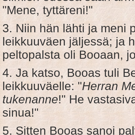
"Mene, tyttäreni!"
3. Niin hän lähti ja meni 
leikkuuväen jäljessä; ja h
peltopalsta oli Booaan, j
4. Ja katso, Booas tuli B
leikkuuväelle: "
Herran M
tukenanne
!" He vastasiv
sinua!"
5. Sitten Booas sanoi palv