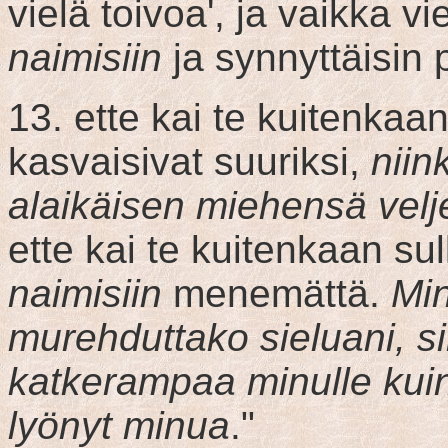
vielä toivoa', ja vaikka v
naimisiin
ja synnyttäisin 
13. ette kai te kuitenkaa
kasvaisivat suuriksi,
niin
alaikäisen miehensä vel
ette kai te kuitenkaan su
naimisiin
menemättä.
Mi
murehduttako sieluani, si
katkerampaa minulle kuin 
lyönyt minua
."