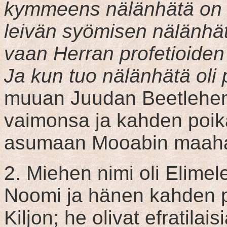
kymmeens nälänhätä on t
leivän syömisen nälänhät
vaan Herran profetioiden
Ja kun tuo nälänhätä oli
muuan Juudan Beetlehemin
vaimonsa ja kahden poi
asumaan Mooabin maah
2. Miehen nimi oli Elime
Noomi ja hänen kahden p
Kiljon; he olivat efratila