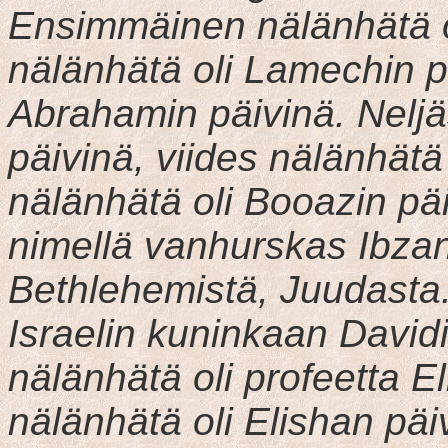
Ensimmäinen nälänhätä o
nälänhätä oli Lamechin p
Abrahamin päivinä. Neljäs
päivinä, viides nälänhätä
nälänhätä oli Booazin pä
nimellä vanhurskas Ibzan,
Bethlehemistä, Juudasta.
Israelin kuninkaan David
nälänhätä oli profeetta E
nälänhätä oli Elishan pä