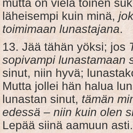
mutta on vielä toinen suk
läheisempi kuin minä,
jo
toimimaan lunastajana
.
13. Jää tähän yöksi; jos
sopivampi lunastamaan s
sinut, niin hyvä; lunasta
Mutta jollei hän halua lu
lunastan sinut,
tämän mi
edessä – niin kuin olen s
Lepää siinä aamuun asti.