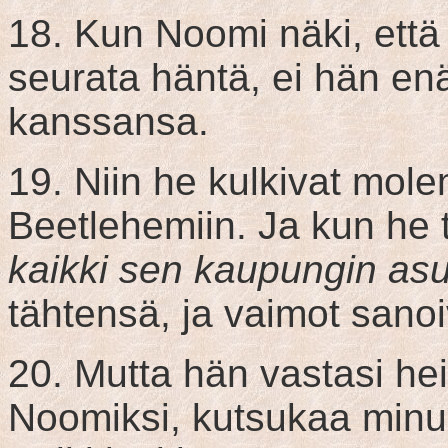
18. Kun Noomi näki, että 
seurata häntä, ei hän en
kanssansa.
19. Niin he kulkivat mol
Beetlehemiin. Ja kun he 
kaikki sen kaupungin as
tähtensä, ja vaimot sano
20. Mutta hän vastasi he
Noomiksi, kutsukaa min