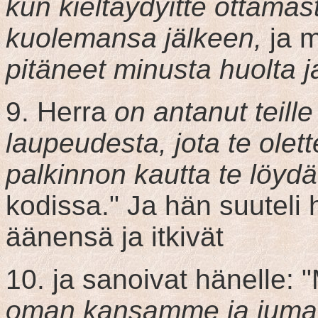
kun kieltäydyitte ottama
kuolemansa jälkeen,
ja m
pitäneet minusta huolta 
9. Herra
on antanut teille
laupeudesta, jota te olett
palkinnon kautta te löydä
kodissa." Ja hän suuteli h
äänensä ja itkivät
10. ja sanoivat hänelle:
oman kansamme ja juma