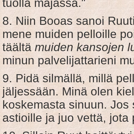
tuolla majassa."
8. Niin Booas sanoi Ruutil
mene muiden pelloille p
täältä
muiden kansojen l
minun palvelijattarieni m
9. Pidä silmällä, millä pel
jäljessään. Minä olen kiel
koskemasta sinuun. Jos s
astioille ja juo vettä, jot