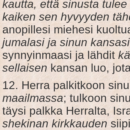
kautta, että sinusta tulee
kaiken sen hyvyyden tä
anopillesi miehesi kuoltua
jumalasi ja sinun kansasi
synnyinmaasi ja lähdit
kä
sellaisen
kansan luo, jota
12. Herra palkitkoon sinu
maailmassa
; tulkoon sin
täysi palkka Herralta, Isr
shekinan kirkkauden
siip