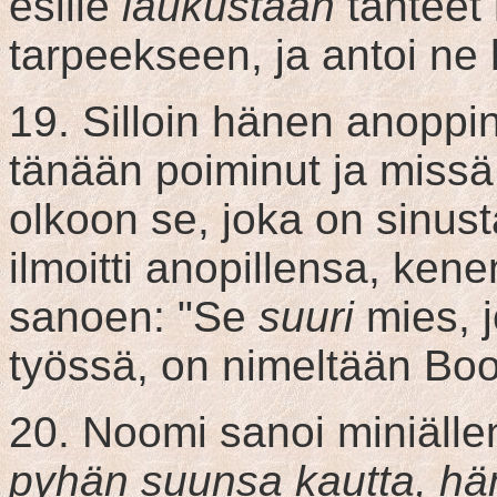
esille
laukustaan
tähteet 
tarpeekseen, ja antoi ne 
19. Silloin hänen anoppin
tänään poiminut ja missä 
olkoon se, joka on sinust
ilmoitti anopillensa, kene
sanoen: "Se
suuri
mies, j
työssä, on nimeltään Boo
20. Noomi sanoi miniälle
pyhän suunsa kautta, hä