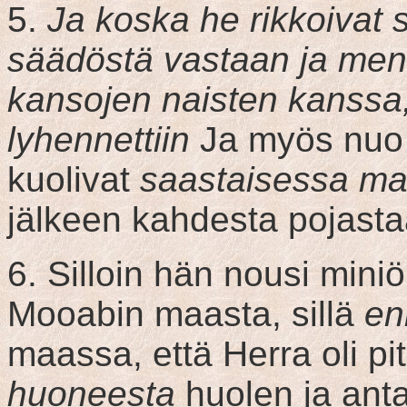
5.
Ja koska he rikkoivat 
säädöstä vastaan ja men
kansojen naisten kanssa
lyhennettiin
Ja myös nuo 
kuolivat
saastaisessa m
jälkeen kahdesta pojast
6. Silloin hän nousi mini
Mooabin maasta, sillä
en
maassa, että Herra oli p
huoneesta
huolen ja anta