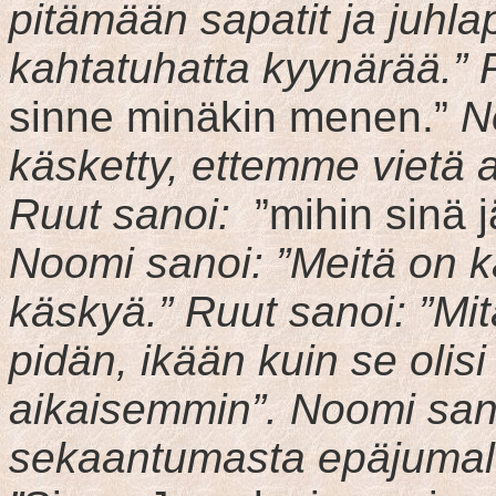
pitämään sapatit ja juhlap
kahtatuhatta kyynärää.” 
sinne minäkin menen.”
N
käsketty, ettemme vietä 
Ruut sanoi:
”mihin sinä j
Noomi sanoi: ”Meitä on 
käskyä.” Ruut sanoi: ”Mi
pidän, ikään kuin se olisi 
aikaisemmin”. Noomi sanoi
sekaantumasta epäjumala