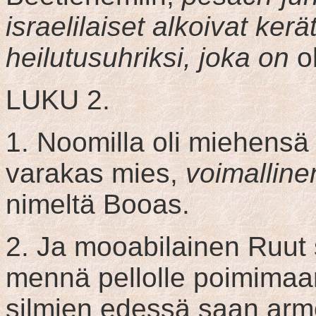
israelilaiset alkoivat ke
heilutusuhriksi, joka on
oh
LUKU 2.
1. Noomilla oli miehensä 
varakas mies,
voimalline
nimeltä Booas.
2. Ja mooabilainen Ruut
mennä pellolle poimimaan
silmien edessä saan armo