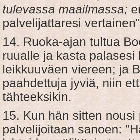
tulevassa maailmassa;
en
palvelijattaresi vertainen"
14. Ruoka-ajan tultua Bo
ruualle ja kasta palasesi 
leikkuuväen viereen; ja
paahdettuja jyviä, niin et
tähteeksikin.
15. Kun hän sitten nous
palvelijoitaan sanoen: "